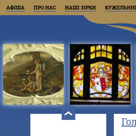
АФІША
ПРО НАС
НАШІ ЗІРКИ
КУЖЕЛЬНИ
‹
Го