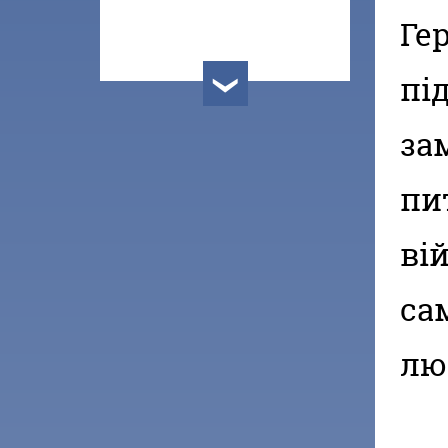
Ге
пі
›
за
пи
вій
са
лю