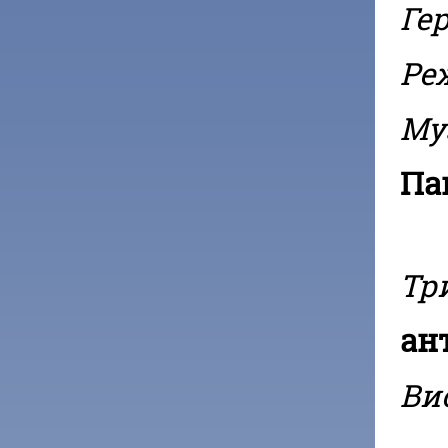
Гер
Ре
Му
Па
Тр
ан
Ви