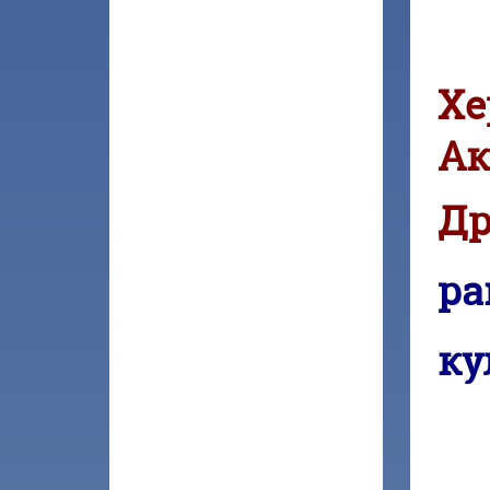
Хе
Ак
Др
ра
ку