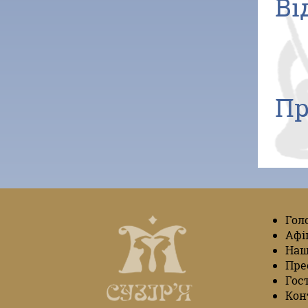
Ві
Пр
Гол
Афі
Наш
Пре
Гос
Кон